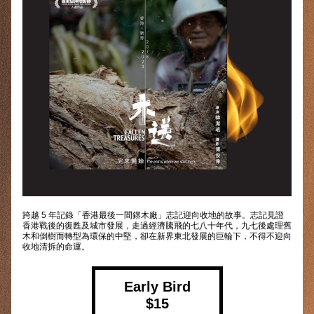
跨越 5 年記錄「香港最後一間鎅木廠」志記迎向收地的故事。志記見證
香港戰後的復甦及城市發展，走過經濟騰飛的七八十年代，九七後處理舊
木和倒樹而轉型為環保的中堅，卻在新界東北發展的巨輪下，不得不迎向
收地清拆的命運。
Early Bird
$15