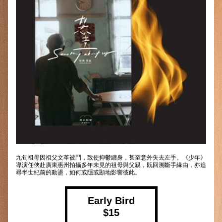
九旬祖母因祖父文革被鬥，致使抑鬱纏身，甚至意外失去左手。《少年》
導演任俠赴廣東惠州拍攝多年未見的祖母與父親，既回溯斷手緣由，亦追
尋半世紀前的動盪，如何或隱或顯地影響彼此。
Early Bird
$15