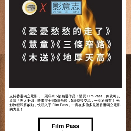
支持香港獨立電影，一票睇齊 5部精選作品！購買 Film Pass，你就可以
欣賞「團火不熄」映畫展全部5場放映，5場映後交流，一次過擁有！ 光
影旅程即將啟動，快啲入手 Film Pass，一齊在多倫多見證香港獨立電影
的力量！
Film Pass