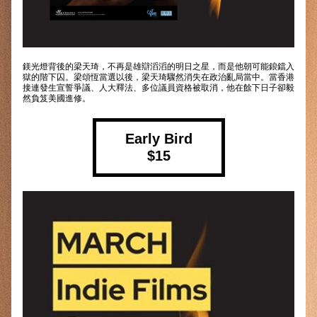
鎂光燈背後的梁天琦，不再是雄辯滔滔的明日之星，而是他朝可能鋃鐺入
獄的階下囚。梁頌恆當選以後，梁天琦驟然消失在政治亂局當中。當香港
接連發生宣誓爭議、人大釋法、多位議員資格被取消，他在餘下日子卻毅
然負笈美國進修。
Early Bird
$15